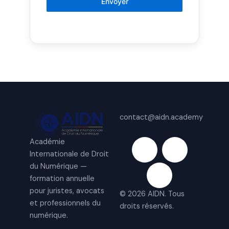
Envoyer
contact@aidn.academy
L
W
I
Académie
i
h
n
Internationale de Droit
n
a
s
du Numérique —
k
t
t
formation annuelle
e
s
a
pour juristes, avocats
© 2026 AIDN. Tous
et professionnels du
d
a
g
droits réservés.
numérique.
i
p
r